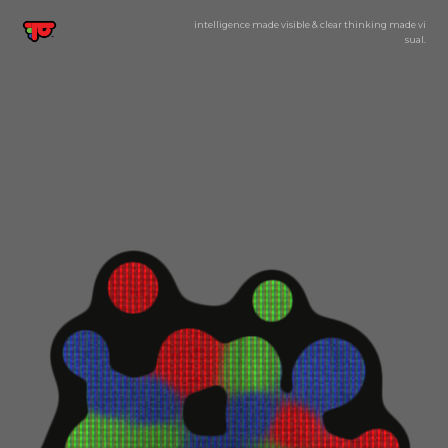
i
n
t
e
l
l
i
g
e
n
c
e
m
a
d
e
v
i
s
i
b
l
e
&
c
l
e
a
r
t
h
i
n
k
i
n
g
m
a
d
e
v
i
s
u
a
l
.